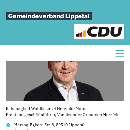
Sie sind hier
»
Jörg Voschepoth
Gemeindeverband Lippetal
Jörg
Voschepoth
Toggl
Ratsmitglied Wahlbezirk 4 Herzfeld-Mitte,
Fraktionsgeschäftsführer, Vorsitzender Ortsunion Herzfeld
Herzog-Egbert-Str. 8, 59510 Lippetal