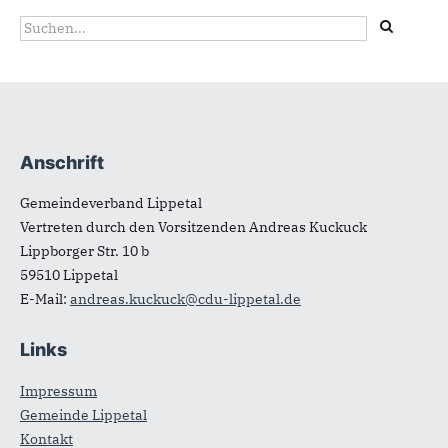
Suchformular
Suche
Anschrift
Fußbereich
Gemeindeverband Lippetal
Vertreten durch den Vorsitzenden Andreas Kuckuck
Lippborger Str. 10 b
59510
Lippetal
E-Mail:
andreas.kuckuck@cdu-lippetal.de
Links
Impressum
Gemeinde Lippetal
Kontakt