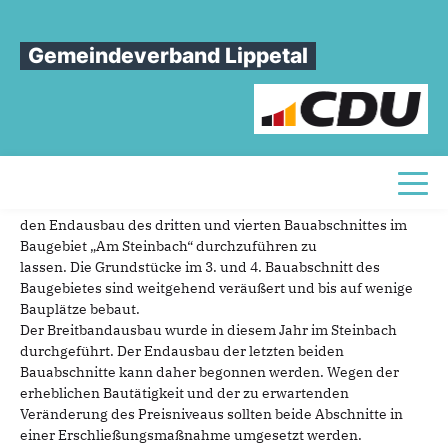
Sie sind hier
»
Endausbau Baugebiet Am Steinbach 3. und 4. Bauabschnitt
Gemeindeverband Lippetal
Endausbau
Baugebiet
Am
Steinbach
3.
und
4.
Bauabschnitt
20.07.2020
Die CDU-Fraktion im Rat der Gemeinde Lippetal beantragt,
Toggl
den Endausbau des dritten und vierten Bauabschnittes im
Baugebiet „Am Steinbach“ durchzuführen zu
lassen. Die Grundstücke im 3. und 4. Bauabschnitt des
Baugebietes sind weitgehend veräußert und bis auf wenige
Bauplätze bebaut.
Der Breitbandausbau wurde in diesem Jahr im Steinbach
durchgeführt. Der Endausbau der letzten beiden
Bauabschnitte kann daher begonnen werden. Wegen der
erheblichen Bautätigkeit und der zu erwartenden
Veränderung des Preisniveaus sollten beide Abschnitte in
einer Erschließungsmaßnahme umgesetzt werden.