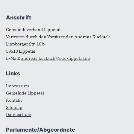
Anschrift
Fußbereich
Gemeindeverband Lippetal
Vertreten durch den Vorsitzenden Andreas Kuckuck
Lippborger Str. 10 b
59510
Lippetal
E-Mail:
andreas.kuckuck@cdu-lippetal.de
Links
Impressum
Gemeinde Lippetal
Kontakt
Sitemap
Datenschutz
Parlamente/Abgeordnete