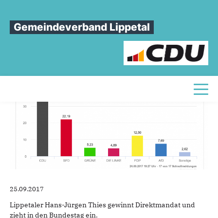
Sie sind hier
»
Danke für Ihre Stimmen.
Gemeindeverband Lippetal
Danke
für
Ihre
Stimmen.
Toggl
25.09.2017
Lippetaler Hans-Jürgen Thies gewinnt Direktmandat und
zieht in den Bundestag ein.