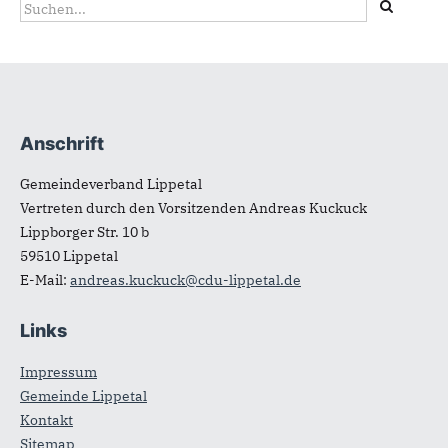
Suchformular
Suche
Anschrift
Fußbereich
Gemeindeverband Lippetal
Vertreten durch den Vorsitzenden Andreas Kuckuck
Lippborger Str. 10 b
59510
Lippetal
E-Mail:
andreas.kuckuck@cdu-lippetal.de
Links
Impressum
Gemeinde Lippetal
Kontakt
Sitemap